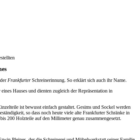
stellten
nes
 der
Frankfurter
Schreinerinnung. So erklärt sich auch ihr Name.
eines Hauses und dienten zugleich der Repräsentation in
nzelteile ist bewusst einfach gestaltet. Gesims und Sockel werden
ständigkeit, so dass noch heute viele alte Frankfurter Schränke in
 bis 200 Holzteile auf den Millimeter genau zusammengesetzt.
rwin Pleines, der die Schreinerei und Möbelwerkstatt seiner Familie