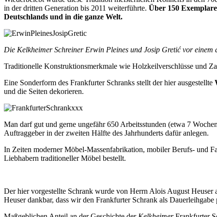
in der dritten Generation bis 2011 weiterführte.
Über 150 Exemplare s
Deutschlands und in die ganze Welt.
Die Kelkheimer Schreiner
Erwin Pleines und
Josip Gretić vor einem
Traditionelle Konstruktionsmerkmale wie Holzkeilverschlüsse und
Eine Sonderform des Frankfurter Schranks stellt der hier ausgestellte
und die Seiten dekorieren.
Man darf gut und gerne ungefähr 650 Arbeitsstunden (etwa 7 Wochen) 
Auftraggeber in der zweiten Hälfte des Jahrhunderts dafür anlegen.
In Zeiten moderner Möbel-Massenfabrikation, mobiler Berufs- und F
Liebhabern traditioneller Möbel bestellt.
Der hier vorgestellte Schrank wurde von Herrn Alois August Heuser
Heuser dankbar, dass wir den Frankfurter Schrank als Dauerleihgabe 
Maßgeblichen Anteil an der Geschichte der
Kelkheimer
Frankfurter S