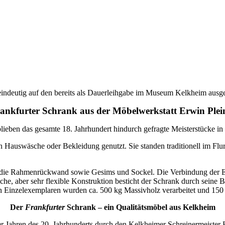
indeutig auf den bereits als Dauerleihgabe im Museum Kelkheim ausge
ankfurter Schrank aus der Möbelwerkstatt Erwin Plei
lieben das gesamte 18. Jahrhundert hindurch gefragte Meisterstücke in
auswäsche oder Bekleidung genutzt. Sie standen traditionell im Flur 
le, die Rahmenrückwand sowie Gesims und Sockel. Die Verbindung der Ei
e, aber sehr flexible Konstruktion besticht der Schrank durch seine Be
en Einzelexemplaren wurden ca. 500 kg Massivholz verarbeitet und 150
Der
Frankfurter
Schrank – ein Qualitätsmöbel aus Kelkheim
r Jahren des 20. Jahrhunderts durch den Kelkheimer Schreinermeister E