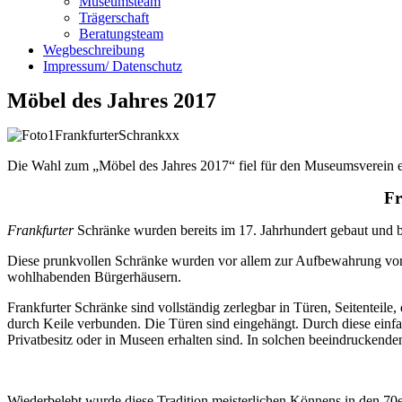
Museumsteam
Trägerschaft
Beratungsteam
Wegbeschreibung
Impressum/ Datenschutz
Möbel des Jahres 2017
Die Wahl zum „Möbel des Jahres 2017“ fiel für den Museumsverein e
Fr
Frankfurter
Schränke wurden bereits im 17. Jahrhundert gebaut und b
Diese prunkvollen Schränke wurden vor allem zur Aufbewahrung von H
wohlhabenden Bürgerhäusern.
Frankfurter Schränke sind vollständig zerlegbar in Türen, Seitentei
durch Keile verbunden. Die Türen sind eingehängt. Durch diese einfach
Privatbesitz oder in Museen erhalten sind. In solchen beeindruckend
Wiederbelebt wurde diese Tradition meisterlichen Könnens in den 70e