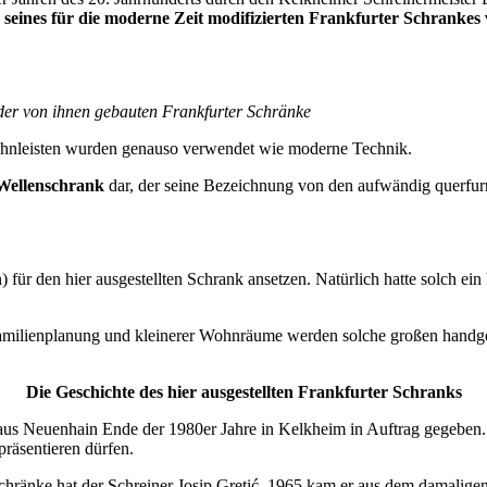
eines für die moderne Zeit modifizierten Frankfurter Schrankes v
 der von ihnen gebauten Frankfurter Schränke
 Zahnleisten wurden genauso verwendet wie moderne Technik.
Wellenschrank
dar, der seine Bezeichnung von den aufwändig querfurni
für den hier ausgestellten Schrank ansetzen. Natürlich hatte solch ei
amilienplanung und kleinerer Wohnräume werden solche großen handgef
Die Geschichte des hier ausgestellten Frankfurter Schranks
 aus Neuenhain Ende der 1980er Jahre in Kelkheim in Auftrag gegeben
präsentieren dürfen.
chränke hat der Schreiner Josip Gretić. 1965 kam er aus dem damalige