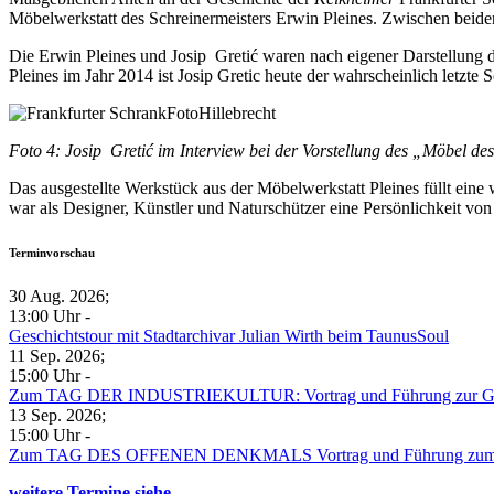
Möbelwerkstatt des Schreinermeisters Erwin Pleines. Zwischen beiden 
Die Erwin Pleines und Josip Gretić waren nach eigener Darstellung di
Pleines im Jahr 2014 ist Josip Gretic heute der wahrscheinlich letzte
Foto 4:
Josip Gretić im Interview bei der Vorstellung des „Möbel de
Das ausgestellte Werkstück aus der Möbelwerkstatt Pleines füllt ei
war als Designer, Künstler und Naturschützer eine Persönlichkeit vo
Terminvorschau
30 Aug. 2026
;
13:00 Uhr
-
Geschichtstour mit Stadtarchivar Julian Wirth beim TaunusSoul
11 Sep. 2026
;
15:00 Uhr
-
Zum TAG DER INDUSTRIEKULTUR: Vortrag und Führung zur Gesc
13 Sep. 2026
;
15:00 Uhr
-
Zum TAG DES OFFENEN DENKMALS Vortrag und Führung zum B
weitere Termine siehe